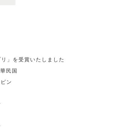
プリ」を受賞いたしました
中華民国
リピン
す
す